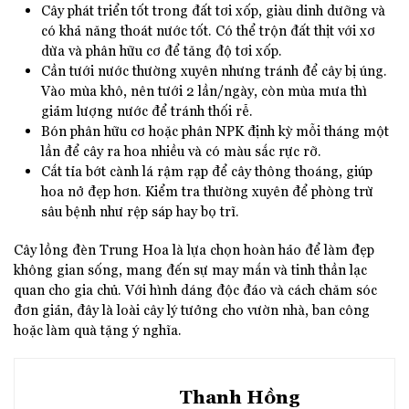
Cây phát triển tốt trong đất tơi xốp, giàu dinh dưỡng và
có khả năng thoát nước tốt. Có thể trộn đất thịt với xơ
dừa và phân hữu cơ để tăng độ tơi xốp.
Cần tưới nước thường xuyên nhưng tránh để cây bị úng.
Vào mùa khô, nên tưới 2 lần/ngày, còn mùa mưa thì
giảm lượng nước để tránh thối rễ.
Bón phân hữu cơ hoặc phân NPK định kỳ mỗi tháng một
lần để cây ra hoa nhiều và có màu sắc rực rỡ.
Cắt tỉa bớt cành lá rậm rạp để cây thông thoáng, giúp
hoa nở đẹp hơn. Kiểm tra thường xuyên để phòng trừ
sâu bệnh như rệp sáp hay bọ trĩ.
Cây lồng đèn Trung Hoa là lựa chọn hoàn hảo để làm đẹp
không gian sống, mang đến sự may mắn và tinh thần lạc
quan cho gia chủ. Với hình dáng độc đáo và cách chăm sóc
đơn giản, đây là loài cây lý tưởng cho vườn nhà, ban công
hoặc làm quà tặng ý nghĩa.
Thanh Hồng