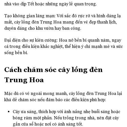
nhà vào dịp Tết hoặc những ngày lễ quan trọng.
Tạo không gian lãng mạn: Với sắc đỏ rực rỡ và hình dáng lạ
mắt, cây lồng đèn Trung Hoa mang đến vẻ đẹp thanh lịch,
duyên dáng cho khu vườn hay ban công.
Đại diện cho sự kiên cường: Hoa nở bền bỉ quanh năm, ngay
cả trong điều kiện khắc nghiệt, thể hiện ý chí mạnh mẽ và sức
sống bền bỉ.
Cách chăm sóc cây lồng đèn
Trung Hoa
Mặc dù có vẻ ngoài mong manh, cây lồng đèn Trung Hoa lại
khá dễ chăm sóc nếu đảm bảo các điều kiện phù hợp:
Cây ưa sáng, thích hợp với ánh nắng nhẹ buổi sáng hoặc
bóng râm một phần. Nếu trồng trong nhà, nên đặt cây
gần cửa sổ hoặc nơi có ánh sáng tốt.