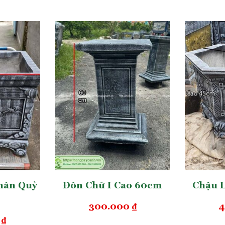
ặt được phủ một cách tỉ mỉ bằng 3 lớp sơn chuyên
à một quá trình bảo vệ toàn diện. Lớp lót đảm bảo
mang đến sắc thái cho chậu. Lớp phủ bảo vệ chống
 trì độ bền màu tối đa.
 Sắc Và Khối Lượng
hân Quỳ
Đôn Chữ I Cao 60cm
Chậu 
300.000
₫
4
0
₫