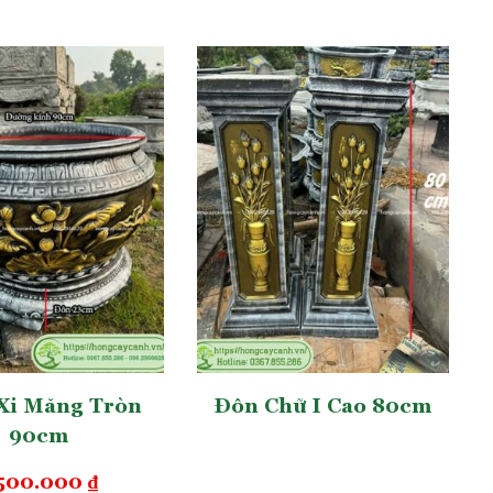
Xi Măng Tròn
Đôn Chữ I Cao 80cm
90cm
.500.000
₫