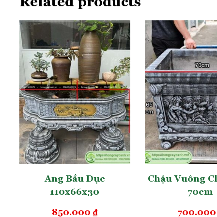
Related products
– Để bảo vệ vẻ đẹp vượt thời gian của chậu, bề m
dụng. Đây không chỉ là việc tạo màu sắc mà còn l
lớp sơn màu lên đều và đẹp nhất. Lớp màu chính 
thấm nước, chống rêu mốc, hạn chế bám bẩn và duy
2. Kích Thước, Màu
Chậu Vuông Vát 1m1
Ang Bầu Dục
Chậu Vuông C
110x66x30
70cm
850.000
₫
700.00