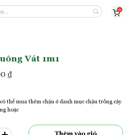
0
uông Vát 1m1
00
₫
có thể mua thêm chậu ở danh mục chậu trồng cây
ng hoặc
Thêm vào giỏ