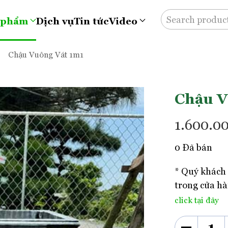
 phẩm
Dịch vụ
Tin tức
Video
Chậu Vuông Vát 1m1
Chậu V
1.600.0
0 Đã bán
* Quý khách 
trong cửa hà
click tại đây