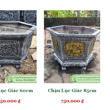
Lục Giác 60cm
Chậu Lục Giác 85cm
50.000
₫
750.000
₫