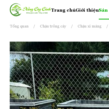
Trang chủ
Giới thiệu
Sản
Skip to main content
Tổng quan
Chậu trồng cây
Chậu xi măng