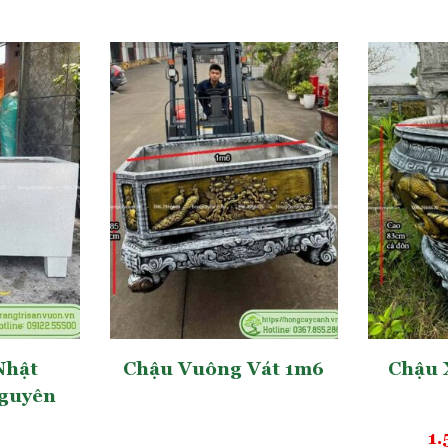
Nhật
Chậu Vuông Vát 1m6
Chậu 
guyên
1