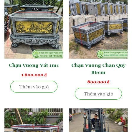
Chậu Vuông Vát 1m1
Chậu Vuông Chân Quỳ
86cm
1.600.000
₫
800.000
₫
Thêm vào giỏ
Thêm vào giỏ