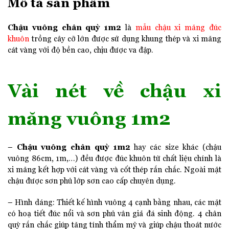
Mô tả sản phẩm
Chậu vuông chân quỳ 1m2
là
mẫu chậu xi măng đúc
khuôn
trồng cây cỡ lớn được sử dụng khung thép và xi măng
cát vàng với độ bền cao, chịu được va đập.
Vài nét về chậu xi
măng vuông 1m2
Chậu vuông chân quỳ 1m2
–
hay các size khác (chậu
vuông 86cm, 1m,…) đều được đúc khuôn từ chất liệu chính là
xi măng kết hợp với cát vàng và cốt thép rắn chắc. Ngoài mặt
chậu được sơn phủ lớp sơn cao cấp chuyên dụng.
– Hình dáng: Thiết kế hình vuông 4 cạnh bằng nhau, các mặt
có hoạ tiết đúc nổi và sơn phủ vân giả đá sinh động. 4 chân
quỳ rắn chắc giúp tăng tính thẩm mỹ và giúp chậu thoát nước