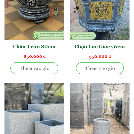
tìm kiếm địa chỉ mua hàng đáng tin cậy. Xưởng chậu Trường
Hồng tự hào là một trong những đơn vị hàng đầu trong
ngành sản xuất và cung cấp chậu cây trồng. Chúng tôi cam
kết mang đến những sản phẩm chất lượng, thiết kế tỉ mỉ và
cẩn thận nhất.
Chúng tôi cung cấp đa dạng các chậu xi măng hình vuông
đường kính 60cm đến 1m2, kèm theo dịch vụ giao hàng
Chậu Tròn 80cm
Chậu Lục Giác 70cm
nhanh chóng và đáng tin cậy. Đối với khách hàng tại Hà Nội
850.000
₫
550.000
₫
sẽ được giao nhận hàng trong ngày. Còn khách hàng ở ngoại
thành Hà Nội và các tỉnh thành khác, chúng tôi sử dụng xe
Thêm vào giỏ
Thêm vào giỏ
tải, xe khách để giao hàng nhanh chóng, cẩn thận.
Chúng tôi có đầu đủ hóa đơn cho những đơn vị cần. Bên cạnh
đó, chúng tôi cung cấp dịch vụ trọn gói bao gồm cây và đất
trồng, dịch vụ trồng cây với mức giá cạnh tranh.
chậu xi
Khách hàng quan tâm mua lẻ hoặc số lượng lớn
măng vuông 1m2
hãy liên hệ Nhà Vườn Trường Hồng qua
HOTLINE/ZALO: 0367.855.286 – 096.2966629 để được
báo giá.