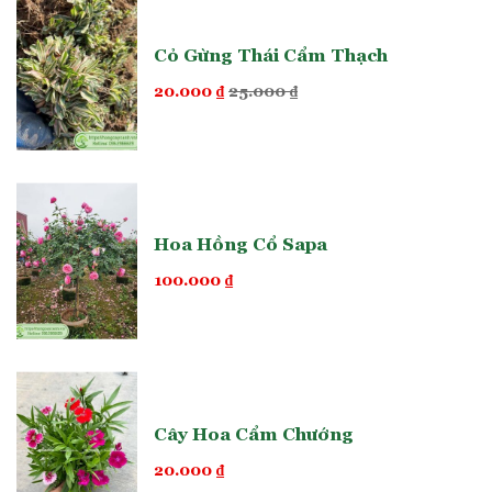
mỏ két
Cỏ Gừng Thái Cẩm Thạch
Cây chuối mỏ két
được miêu tả là loại cây bụi thưa, thân
thảo nhỏ, có màu xanh tươi. Cây khả năng mọc thành nhiều
20.000
₫
25.000
₫
nhánh thưa và thẳng đứng, chiều cao tối đa mà cây có thể đạt
được là 1,5m.
Gốc cây mang đặc điểm sống lâu năm, có thân rễ mập mạp
và tăng trưởng nhanh chóng. Lá mỏ két có cuống dài, với
phiến lá dạng thuôn dài như lá chuối rẻ quạt nhưng kích
Hoa Hồng Cổ Sapa
thước nhỏ và gọn hơn. Đặc biệt, lá có gốc tròn, đỉnh thuôn,
màu xanh bóng, và giữa lá có gân to, 2 bên có gân nhỏ hơn
100.000
₫
và song song nhau. Mép lá trơn không có răng cưa.
Cây Hoa Cẩm Chướng
20.000
₫