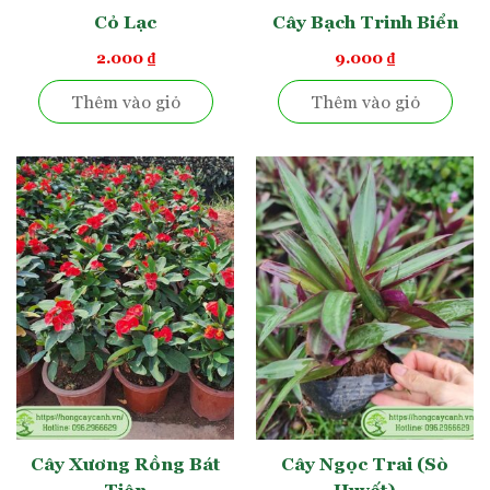
Cỏ Lạc
Cây Bạch Trinh Biển
2.000
₫
9.000
₫
Thêm vào giỏ
Thêm vào giỏ
Vườn giao cây mỏ két cho khách Hà Nội
Công dụng của cây mỏ két
Mỏ két
thường được trồng tang trí sân vườn. Cây được
trồng thành hàng thẳng làm rào chắn tự nhiên, trồng ven
tường che đi sự thô cứng của vật liệu xi măng,… Có thể kết
hợp trồng loại cây này với nhiều cây tầm thấp như
lá gấm
cảnh
, cỏ lan chi để sân vườn mang hiệu ứng đa tầng thêm
cuốn hút và ấn tượng.
Cây Xương Rồng Bát
Cây Ngọc Trai (Sò
Chuối mỏ két
với vẻ đẹp nổi bật và khả năng sinh trưởng
Tiên
Huyết)