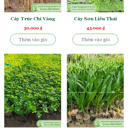
kiên cường trong cuộc sống mà còn đại diện cho tình yêu đôi
lứa và sự gắn bó lâu dài. Hình dáng của hoa tạo nên một ước
nguyện về tình yêu đẹp và sâu sắc. Nhiều gia đình lựa chọn
Cây Trúc Chỉ Vàng
Cây Sơn Liễu Thái
trồng và trang trí cây mỏ két ngoại cảnh với mong muốn có
một tình yêu vẹn toàn, hạnh phúc.
30.000
₫
45.000
₫
Thêm vào giỏ
Thêm vào giỏ