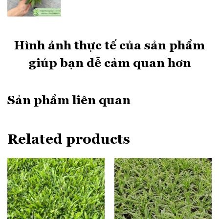
Hình ảnh thực tế của sản phẩm
giúp bạn dễ cảm quan hơn
Sản phẩm liên quan
Related products
Cây mỏ két có hoa 4 mùa
Cây mỏ két
ra hoa quanh năm, đặc biệt khi được trồng ở
những nơi có độ ẩm cao và nhiều ánh sáng mặt trời. Hoa của
chuối mỏ két mang đến sự đa dạng về màu sắc, giúp tô điểm
không gian rực rỡ hơn.