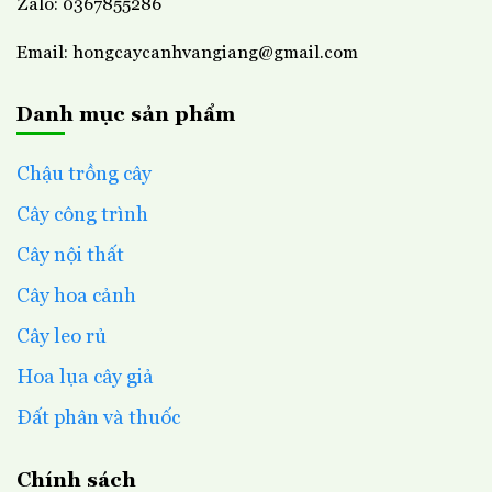
Zalo: 0367855286
Email: hongcaycanhvangiang@gmail.com
Cây mỏ két
–
thường được nhân giống bằng cách tách cây
con từ các bụi cây mẹ.
Danh mục sản phẩm
– Đất trồng mỏ két không khó chọn bởi chỉ cần đủ dinh
dưỡng, tơi xốp, thoát nước tốt là cây phát triển rất nhanh.
Chậu trồng cây
Cây công trình
Cây nội thất
Cây hoa cảnh
Cây leo rủ
Hoa lụa cây giả
Đất phân và thuốc
Chính sách