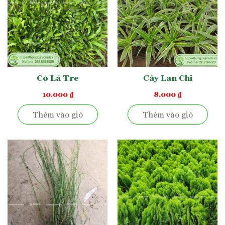
Tại Việt Nam thường có giống cây mỏ két cam, cây mỏ két
vàng, cây mỏ két cam là phổ biến và được nhiều người người
ưa chuộng. Hoa mọc thành cụm trên cành hoa thẳng đứng,
với lá bắc ở gốc cuống hoa bảo vệ mỗi cụm. Mỗi cành hoa
chia thành 3 nhánh, mỗi nhánh lại có một bông hoa riêng,
mỗi bông hoa có 3 góc tạo nên hình quả chuối nhỏ với 6 cánh
dài. Điều này tạo ra một hình ảnh tuyệt vời và thú vị trong
Cỏ Lá Tre
Cây Lan Chi
thiết kế vườn cảnh và trang trí nội thất.
10.000
₫
8.000
₫
Ngoài cây mỏ két xanh, vườn Trường Hồng cung cấp cả cây
Thêm vào giỏ
Thêm vào giỏ
mỏ két cẩm thạch rất đẹp.
Đặc điểm phát triển của cây
chuối mỏ két
Chuối mỏ két
là cây trồng ưa nắng, phù hợp phát triển ở
nơi thoáng đãng. Chuối mỏ két cho hoa quanh năm, tuy
nhiên ở miền bắc vào mùa lạnh cây kém hoa và lá vàng hơn